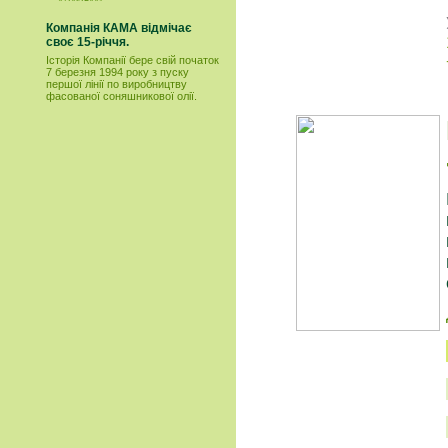
Компанія КАМА відмічає
своє 15-річчя.
Історія Компанії бере свій початок
7 березня 1994 року з пуску
першої лінії по виробництву
фасованої соняшникової олії.