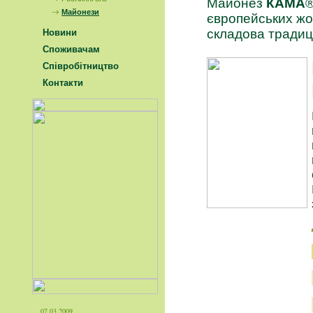
Майонез
КАМА
®
Майонези
європейських жов
складова традиці
Новини
Споживачам
Співробітництво
Контакти
07.03.2009