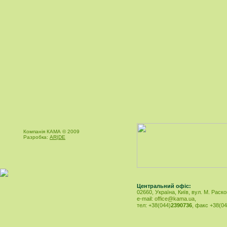
Компанія КАМА © 2009
Разробка:
AR|DE
Центральний офіс:
02660, Україна, Київ, вул. М. Раско
e-mail:
office@kama.ua
,
тел: +38(044)
2390736
, факс +38(04