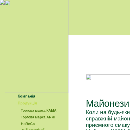
Компанія
Майонез
Продукція
Торгова марка КАМА
Коли на будь-яки
Торгова марка АNRI
справжній майон
HoReCa
приємного смаку
Рослинні олії