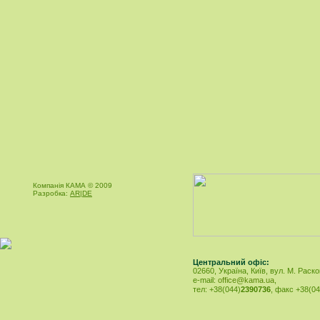
Компанія КАМА © 2009
Разробка:
AR|DE
Центральний офіс:
02660, Україна, Київ, вул. М. Раско
e-mail:
office@kama.ua
,
тел: +38(044)
2390736
, факс +38(04