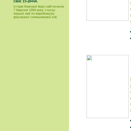
своє 15-річчя.
Історія Компанії бере свій початок
7 березня 1994 року з пуску
першої лінії по виробництву
фасованої соняшникової олії.