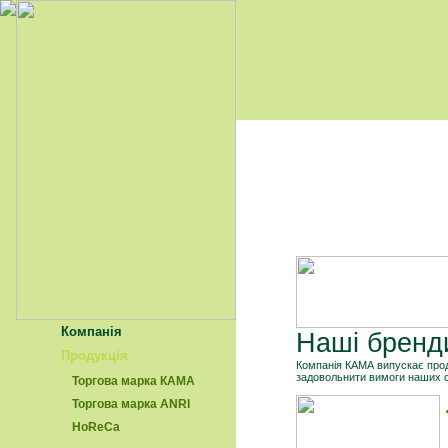
Компанія
Наші бренд
Продукція
Компанія КАМА випускає прод
задовольнити вимоги наших с
Торгова марка КАМА
Торгова марка АNRI
HoReCa