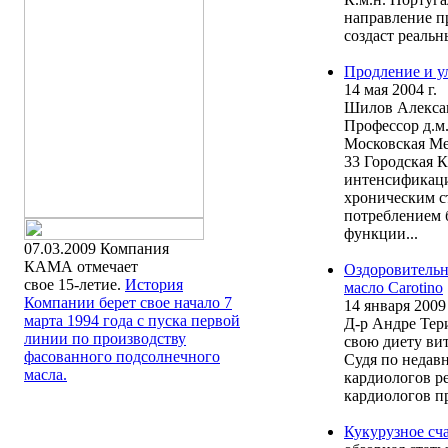
направление п
создаст реаль
Продление и у
14 мая 2004 г.
Шилов Алекса
Профессор д.м
Московская М
33 Городская 
интенсификаци
хроническим с
потреблением 
функции...
07.03.2009
Компания
КАМА отмечает
Оздоровительн
свое 15-летие.
История
масло Carotino
Компании берет свое начало 7
14 января 2009
марта 1994 года с пуска первой
Д-р Андре Тер
линии по производству
свою диету вит
фасованного подсолнечного
Судя по недав
масла.
кардиологов р
кардиологов п
Кукурузное сча