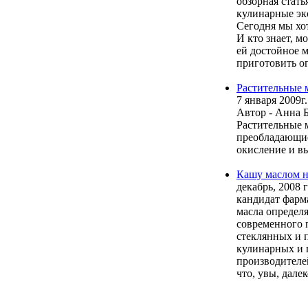
обзорная стать
кулинарные эк
Сегодня мы хо
И кто знает, м
ей достойное м
приготовить ог
Растительные 
7 января 2009г.
Автор - Анна 
Растительные 
преобладающие
окисление и в
Кашу маслом н
декабрь, 2008 
кандидат фар
масла определя
современного 
стеклянных и 
кулинарных и 
производителей
что, увы, далек